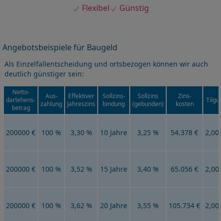
Flexibel
Günstig
Angebotsbeispiele für Baugeld
Als Einzelfallentscheidung und ortsbezogen können wir auch
deutlich günstiger sein:
Netto-
Aus-
Effektiver
Sollzins-
Sollzins
Zins-
darlehens-
Tilgu
zahlung
Jahreszins
bindung
(gebunden)
kosten
betrag
200000 €
100 %
3,30 %
10 Jahre
3,25 %
54.378 €
2,00
200000 €
100 %
3,52 %
15 Jahre
3,40 %
65.056 €
2,00
200000 €
100 %
3,62 %
20 Jahre
3,55 %
105.734 €
2,00