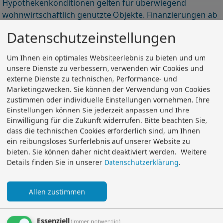
Hypothekenkonditionen gelten für überwiegend
wohnwirtschaftlich genutzte Objekte. Finanzierungen ab
50.000,- € bis in Millionenhöhe können wir freibleibend
Datenschutzeinstellungen
bis Vertragsabschluss offerieren.
Erstellen Sie Ihren Baufinanzierungsplan mit uns!
Um Ihnen ein optimales Websiteerlebnis zu bieten und um
Tilgung von 1,00 % bis 10,00 % jährlich wählbar sowie
unsere Dienste zu verbessern, verwenden wir Cookies und
jederzeit Tilgungsänderung während der Laufzeit
externe Dienste zu technischen, Performance- und
Marketingzwecken. Sie können der Verwendung von Cookies
möglich.
zustimmen oder individuelle Einstellungen vornehmen. Ihre
>>
Baufinanzierung Angebotsbeispiel
Einstellungen können Sie jederzeit anpassen und Ihre
Einwilligung für die Zukunft widerrufen. Bitte beachten Sie,
Überzeugen Sie sich selbst von unserer
dass die technischen Cookies erforderlich sind, um Ihnen
Leistungsfähigkeit und unseren Angeboten.
ein reibungsloses Surferlebnis auf unserer Website zu
>> Baugeld und Baukredit von AK-Finanz
bieten. Sie können daher nicht deaktiviert werden.
Weitere
Details finden Sie in unserer
Datenschutzerklärung
.
Forwarddarlehen sichern - kostenfrei fürs 1. Jahr,
Tipp
danach nur 0,02 % Aufschlag pro Monat
Allen zustimmen
Essenziell
(immer notwendig)