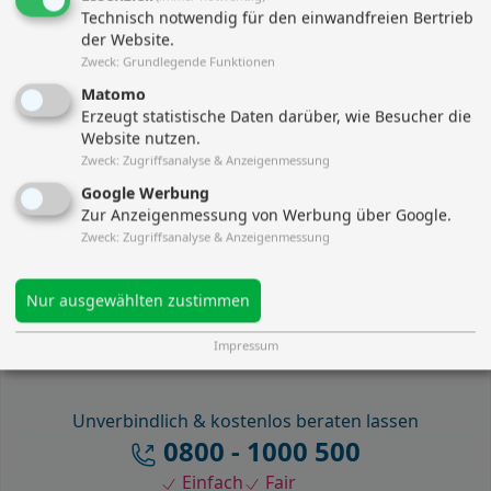
Technisch notwendig für den einwandfreien Bertrieb
Baugeld
der Website.
Zweck
:
Grundlegende Funktionen
AK-Finanz Angebotsbeispiele für Baugeld
Matomo
Erzeugt statistische Daten darüber, wie Besucher die
Festschreibung
Sollzins fest
Auszahlungskurs
effektiver Jahreszins
Website nutzen.
10 Jahre
3,25 %
100 %
3,30 %
Zweck
:
Zugriffsanalyse & Anzeigenmessung
Google Werbung
15 Jahre
3,40 %
100 %
3,52 %
Zur Anzeigenmessung von Werbung über Google.
20 Jahre
3,55 %
100 %
3,62 %
Zweck
:
Zugriffsanalyse & Anzeigenmessung
Stand: 08.08.2026
Nur ausgewählten zustimmen
Kreditangebot anfordern
Baufinanzierung / Immobilienkredit
Impressum
Unverbindlich & kostenlos beraten lassen
0800 - 1000 500
Einfach
Fair